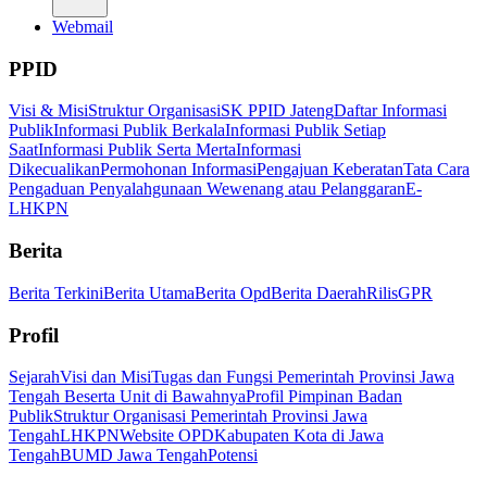
Webmail
PPID
Visi & Misi
Struktur Organisasi
SK PPID Jateng
Daftar Informasi
Publik
Informasi Publik Berkala
Informasi Publik Setiap
Saat
Informasi Publik Serta Merta
Informasi
Dikecualikan
Permohonan Informasi
Pengajuan Keberatan
Tata Cara
Pengaduan Penyalahgunaan Wewenang atau Pelanggaran
E-
LHKPN
Berita
Berita Terkini
Berita Utama
Berita Opd
Berita Daerah
Rilis
GPR
Profil
Sejarah
Visi dan Misi
Tugas dan Fungsi Pemerintah Provinsi Jawa
Tengah Beserta Unit di Bawahnya
Profil Pimpinan Badan
Publik
Struktur Organisasi Pemerintah Provinsi Jawa
Tengah
LHKPN
Website OPD
Kabupaten Kota di Jawa
Tengah
BUMD Jawa Tengah
Potensi