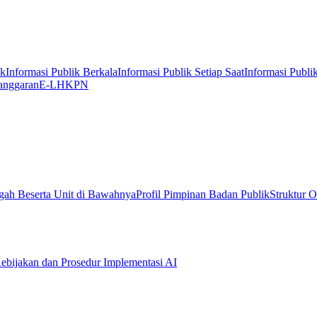
ik
Informasi Publik Berkala
Informasi Publik Setiap Saat
Informasi Publi
anggaran
E-LHKPN
gah Beserta Unit di Bawahnya
Profil Pimpinan Badan Publik
Struktur O
ebijakan dan Prosedur Implementasi AI