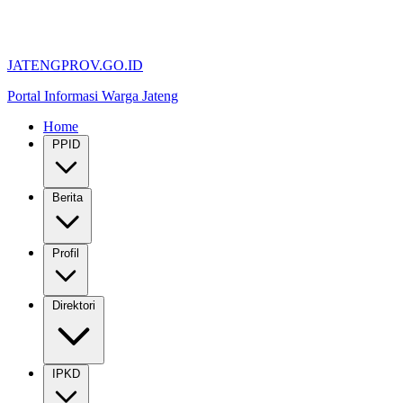
JATENGPROV.GO.ID
Portal Informasi Warga Jateng
Home
PPID
Berita
Profil
Direktori
IPKD