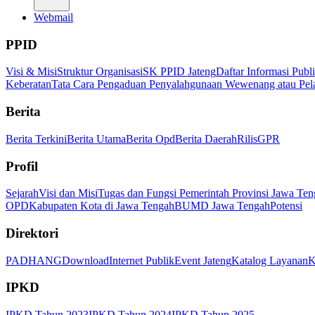
Webmail
PPID
Visi & Misi
Struktur Organisasi
SK PPID Jateng
Daftar Informasi Publ
Keberatan
Tata Cara Pengaduan Penyalahgunaan Wewenang atau Pel
Berita
Berita Terkini
Berita Utama
Berita Opd
Berita Daerah
Rilis
GPR
Profil
Sejarah
Visi dan Misi
Tugas dan Fungsi Pemerintah Provinsi Jawa Ten
OPD
Kabupaten Kota di Jawa Tengah
BUMD Jawa Tengah
Potensi
Direktori
PADHANG
Download
Internet Publik
Event Jateng
Katalog Layanan
K
IPKD
IPKD Tahun 2023
IPKD Tahun 2024
IPKD Tahun 2025