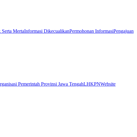
k Serta Merta
Informasi Dikecualikan
Permohonan Informasi
Pengajuan
rganisasi Pemerintah Provinsi Jawa Tengah
LHKPN
Website