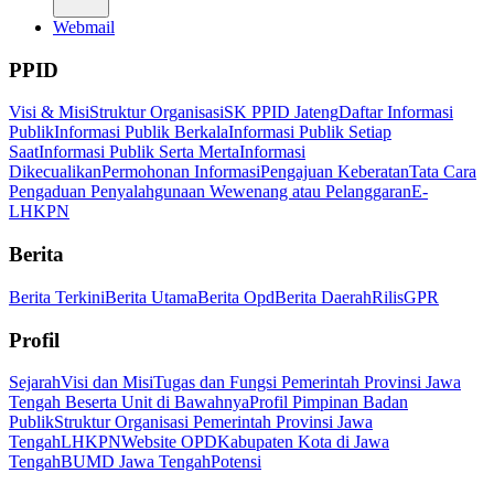
Webmail
PPID
Visi & Misi
Struktur Organisasi
SK PPID Jateng
Daftar Informasi
Publik
Informasi Publik Berkala
Informasi Publik Setiap
Saat
Informasi Publik Serta Merta
Informasi
Dikecualikan
Permohonan Informasi
Pengajuan Keberatan
Tata Cara
Pengaduan Penyalahgunaan Wewenang atau Pelanggaran
E-
LHKPN
Berita
Berita Terkini
Berita Utama
Berita Opd
Berita Daerah
Rilis
GPR
Profil
Sejarah
Visi dan Misi
Tugas dan Fungsi Pemerintah Provinsi Jawa
Tengah Beserta Unit di Bawahnya
Profil Pimpinan Badan
Publik
Struktur Organisasi Pemerintah Provinsi Jawa
Tengah
LHKPN
Website OPD
Kabupaten Kota di Jawa
Tengah
BUMD Jawa Tengah
Potensi