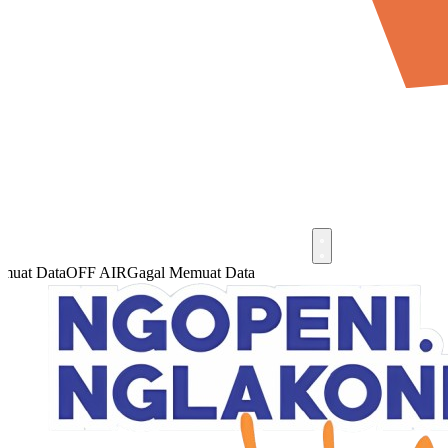
at Data
OFF AIR
Gagal Memuat Data