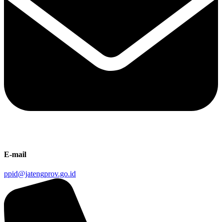
E-mail
ppid@jatengprov.go.id