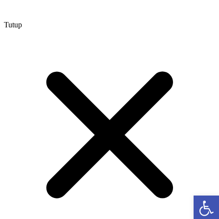
Tutup
Open 