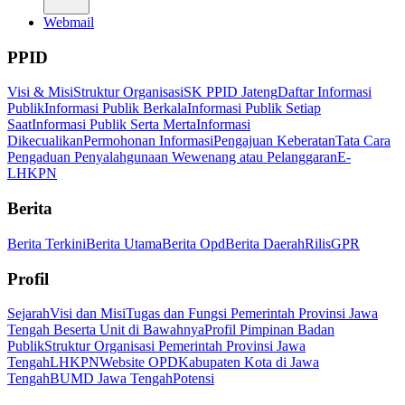
Webmail
PPID
Visi & Misi
Struktur Organisasi
SK PPID Jateng
Daftar Informasi
Publik
Informasi Publik Berkala
Informasi Publik Setiap
Saat
Informasi Publik Serta Merta
Informasi
Dikecualikan
Permohonan Informasi
Pengajuan Keberatan
Tata Cara
Pengaduan Penyalahgunaan Wewenang atau Pelanggaran
E-
LHKPN
Berita
Berita Terkini
Berita Utama
Berita Opd
Berita Daerah
Rilis
GPR
Profil
Sejarah
Visi dan Misi
Tugas dan Fungsi Pemerintah Provinsi Jawa
Tengah Beserta Unit di Bawahnya
Profil Pimpinan Badan
Publik
Struktur Organisasi Pemerintah Provinsi Jawa
Tengah
LHKPN
Website OPD
Kabupaten Kota di Jawa
Tengah
BUMD Jawa Tengah
Potensi