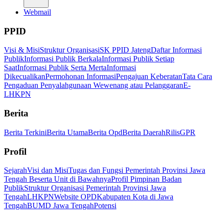
Webmail
PPID
Visi & Misi
Struktur Organisasi
SK PPID Jateng
Daftar Informasi
Publik
Informasi Publik Berkala
Informasi Publik Setiap
Saat
Informasi Publik Serta Merta
Informasi
Dikecualikan
Permohonan Informasi
Pengajuan Keberatan
Tata Cara
Pengaduan Penyalahgunaan Wewenang atau Pelanggaran
E-
LHKPN
Berita
Berita Terkini
Berita Utama
Berita Opd
Berita Daerah
Rilis
GPR
Profil
Sejarah
Visi dan Misi
Tugas dan Fungsi Pemerintah Provinsi Jawa
Tengah Beserta Unit di Bawahnya
Profil Pimpinan Badan
Publik
Struktur Organisasi Pemerintah Provinsi Jawa
Tengah
LHKPN
Website OPD
Kabupaten Kota di Jawa
Tengah
BUMD Jawa Tengah
Potensi