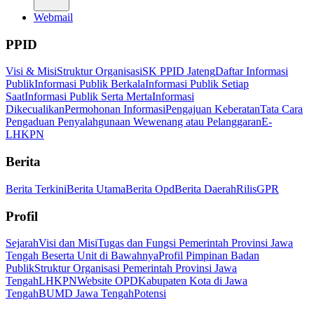
Webmail
PPID
Visi & Misi
Struktur Organisasi
SK PPID Jateng
Daftar Informasi
Publik
Informasi Publik Berkala
Informasi Publik Setiap
Saat
Informasi Publik Serta Merta
Informasi
Dikecualikan
Permohonan Informasi
Pengajuan Keberatan
Tata Cara
Pengaduan Penyalahgunaan Wewenang atau Pelanggaran
E-
LHKPN
Berita
Berita Terkini
Berita Utama
Berita Opd
Berita Daerah
Rilis
GPR
Profil
Sejarah
Visi dan Misi
Tugas dan Fungsi Pemerintah Provinsi Jawa
Tengah Beserta Unit di Bawahnya
Profil Pimpinan Badan
Publik
Struktur Organisasi Pemerintah Provinsi Jawa
Tengah
LHKPN
Website OPD
Kabupaten Kota di Jawa
Tengah
BUMD Jawa Tengah
Potensi