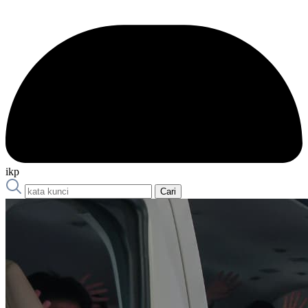
ikp
Cari