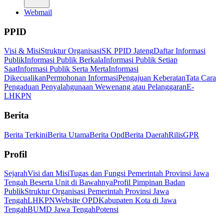
Webmail
PPID
Visi & Misi
Struktur Organisasi
SK PPID Jateng
Daftar Informasi
Publik
Informasi Publik Berkala
Informasi Publik Setiap
Saat
Informasi Publik Serta Merta
Informasi
Dikecualikan
Permohonan Informasi
Pengajuan Keberatan
Tata Cara
Pengaduan Penyalahgunaan Wewenang atau Pelanggaran
E-
LHKPN
Berita
Berita Terkini
Berita Utama
Berita Opd
Berita Daerah
Rilis
GPR
Profil
Sejarah
Visi dan Misi
Tugas dan Fungsi Pemerintah Provinsi Jawa
Tengah Beserta Unit di Bawahnya
Profil Pimpinan Badan
Publik
Struktur Organisasi Pemerintah Provinsi Jawa
Tengah
LHKPN
Website OPD
Kabupaten Kota di Jawa
Tengah
BUMD Jawa Tengah
Potensi