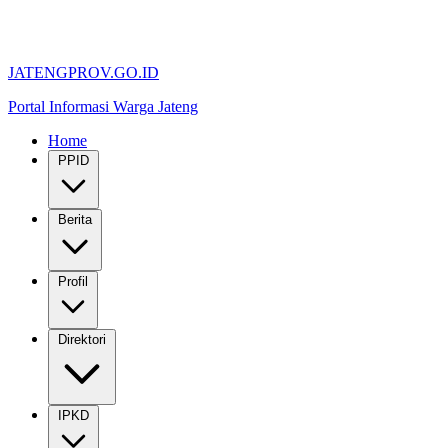
JATENGPROV.GO.ID
Portal Informasi Warga Jateng
Home
PPID
Berita
Profil
Direktori
IPKD