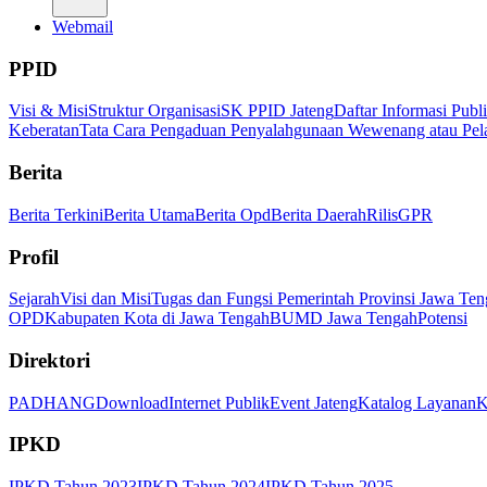
Webmail
PPID
Visi & Misi
Struktur Organisasi
SK PPID Jateng
Daftar Informasi Publ
Keberatan
Tata Cara Pengaduan Penyalahgunaan Wewenang atau Pel
Berita
Berita Terkini
Berita Utama
Berita Opd
Berita Daerah
Rilis
GPR
Profil
Sejarah
Visi dan Misi
Tugas dan Fungsi Pemerintah Provinsi Jawa Ten
OPD
Kabupaten Kota di Jawa Tengah
BUMD Jawa Tengah
Potensi
Direktori
PADHANG
Download
Internet Publik
Event Jateng
Katalog Layanan
K
IPKD
IPKD Tahun 2023
IPKD Tahun 2024
IPKD Tahun 2025