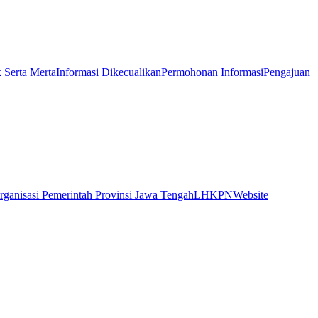
k Serta Merta
Informasi Dikecualikan
Permohonan Informasi
Pengajuan
rganisasi Pemerintah Provinsi Jawa Tengah
LHKPN
Website