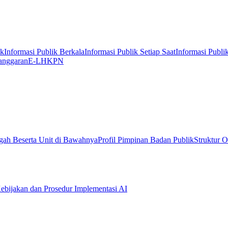
ik
Informasi Publik Berkala
Informasi Publik Setiap Saat
Informasi Publi
anggaran
E-LHKPN
gah Beserta Unit di Bawahnya
Profil Pimpinan Badan Publik
Struktur O
ebijakan dan Prosedur Implementasi AI