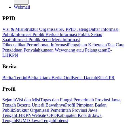
Webmail
PPID
Visi & Misi
Struktur Organisasi
SK PPID Jateng
Daftar Informasi
Publik
Informasi Publik Berkala
Informasi Publik Setiap
Saat
Informasi Publik Serta Merta
Informasi
Dikecualikan
Permohonan Informasi
Pengajuan Keberatan
Tata Cara
Pengaduan Penyalahgunaan Wewenang atau Pelanggaran
E-
LHKPN
Berita
Berita Terkini
Berita Utama
Berita Opd
Berita Daerah
Rilis
GPR
Profil
Sejarah
Visi dan Misi
Tugas dan Fungsi Pemerintah Provinsi Jawa
Tengah Beserta Unit di Bawahnya
Profil Pimpinan Badan
Publik
Struktur Organisasi Pemerintah Provinsi Jawa
Tengah
LHKPN
Website OPD
Kabupaten Kota di Jawa
Tengah
BUMD Jawa Tengah
Potensi