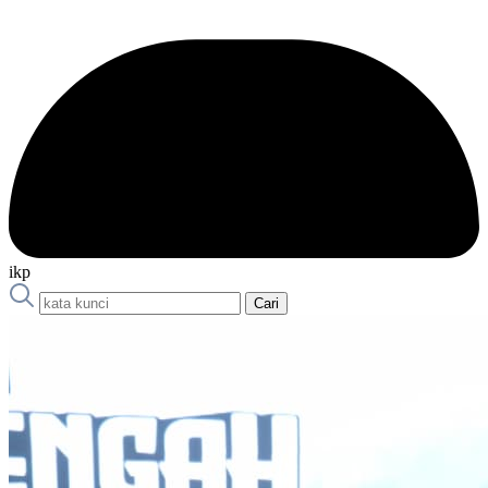
ikp
Cari