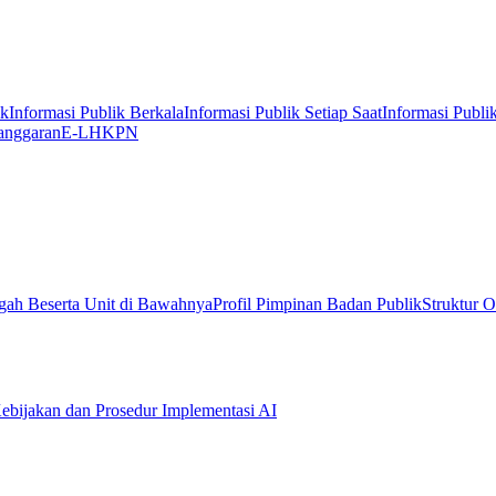
ik
Informasi Publik Berkala
Informasi Publik Setiap Saat
Informasi Publi
anggaran
E-LHKPN
gah Beserta Unit di Bawahnya
Profil Pimpinan Badan Publik
Struktur O
ebijakan dan Prosedur Implementasi AI