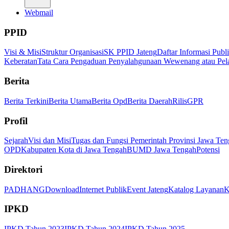
Webmail
PPID
Visi & Misi
Struktur Organisasi
SK PPID Jateng
Daftar Informasi Publ
Keberatan
Tata Cara Pengaduan Penyalahgunaan Wewenang atau Pel
Berita
Berita Terkini
Berita Utama
Berita Opd
Berita Daerah
Rilis
GPR
Profil
Sejarah
Visi dan Misi
Tugas dan Fungsi Pemerintah Provinsi Jawa Ten
OPD
Kabupaten Kota di Jawa Tengah
BUMD Jawa Tengah
Potensi
Direktori
PADHANG
Download
Internet Publik
Event Jateng
Katalog Layanan
K
IPKD
IPKD Tahun 2023
IPKD Tahun 2024
IPKD Tahun 2025