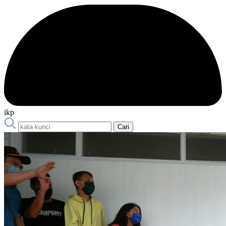
ikp
Cari