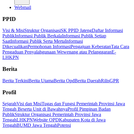
Webmail
PPID
Visi & Misi
Struktur Organisasi
SK PPID Jateng
Daftar Informasi
Publik
Informasi Publik Berkala
Informasi Publik Setiap
Saat
Informasi Publik Serta Merta
Informasi
Dikecualikan
Permohonan Informasi
Pengajuan Keberatan
Tata Cara
Pengaduan Penyalahgunaan Wewenang atau Pelanggaran
E-
LHKPN
Berita
Berita Terkini
Berita Utama
Berita Opd
Berita Daerah
Rilis
GPR
Profil
Sejarah
Visi dan Misi
Tugas dan Fungsi Pemerintah Provinsi Jawa
Tengah Beserta Unit di Bawahnya
Profil Pimpinan Badan
Publik
Struktur Organisasi Pemerintah Provinsi Jawa
Tengah
LHKPN
Website OPD
Kabupaten Kota di Jawa
Tengah
BUMD Jawa Tengah
Potensi