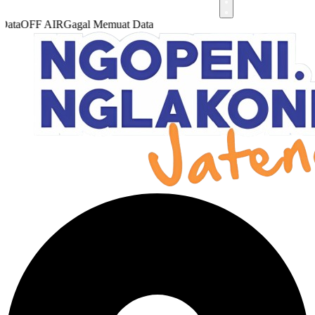
ta
OFF AIR
Gagal Memuat Data