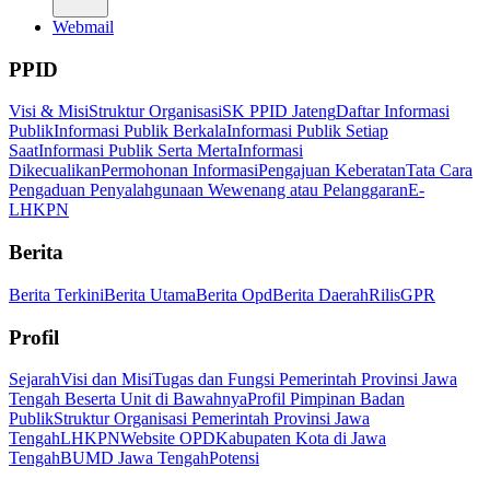
Webmail
PPID
Visi & Misi
Struktur Organisasi
SK PPID Jateng
Daftar Informasi
Publik
Informasi Publik Berkala
Informasi Publik Setiap
Saat
Informasi Publik Serta Merta
Informasi
Dikecualikan
Permohonan Informasi
Pengajuan Keberatan
Tata Cara
Pengaduan Penyalahgunaan Wewenang atau Pelanggaran
E-
LHKPN
Berita
Berita Terkini
Berita Utama
Berita Opd
Berita Daerah
Rilis
GPR
Profil
Sejarah
Visi dan Misi
Tugas dan Fungsi Pemerintah Provinsi Jawa
Tengah Beserta Unit di Bawahnya
Profil Pimpinan Badan
Publik
Struktur Organisasi Pemerintah Provinsi Jawa
Tengah
LHKPN
Website OPD
Kabupaten Kota di Jawa
Tengah
BUMD Jawa Tengah
Potensi