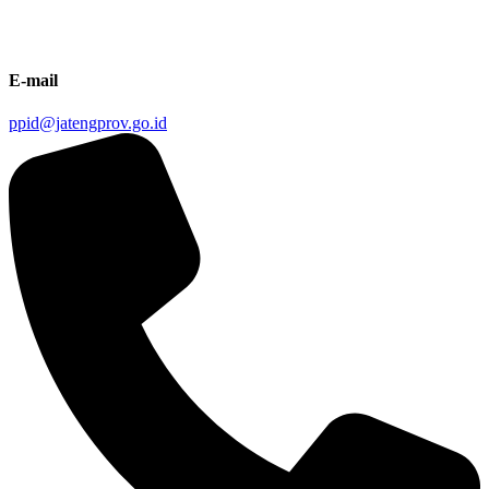
E-mail
ppid@jatengprov.go.id