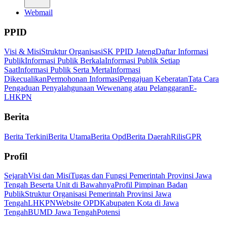
Webmail
PPID
Visi & Misi
Struktur Organisasi
SK PPID Jateng
Daftar Informasi
Publik
Informasi Publik Berkala
Informasi Publik Setiap
Saat
Informasi Publik Serta Merta
Informasi
Dikecualikan
Permohonan Informasi
Pengajuan Keberatan
Tata Cara
Pengaduan Penyalahgunaan Wewenang atau Pelanggaran
E-
LHKPN
Berita
Berita Terkini
Berita Utama
Berita Opd
Berita Daerah
Rilis
GPR
Profil
Sejarah
Visi dan Misi
Tugas dan Fungsi Pemerintah Provinsi Jawa
Tengah Beserta Unit di Bawahnya
Profil Pimpinan Badan
Publik
Struktur Organisasi Pemerintah Provinsi Jawa
Tengah
LHKPN
Website OPD
Kabupaten Kota di Jawa
Tengah
BUMD Jawa Tengah
Potensi