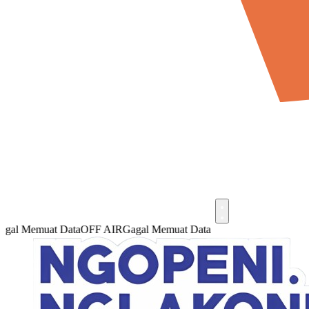
l Memuat Data
OFF AIR
Gagal Memuat Data