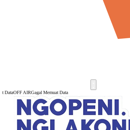
Data
OFF AIR
Gagal Memuat Data