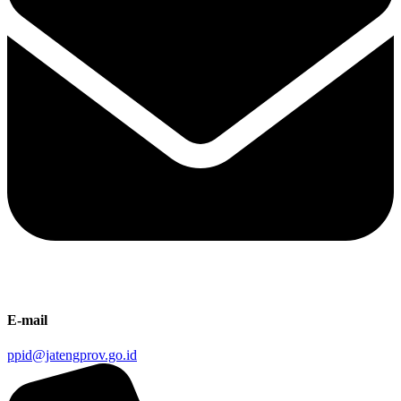
E-mail
ppid@jatengprov.go.id