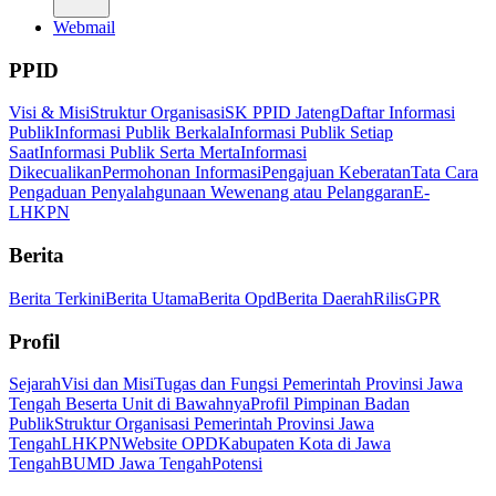
Webmail
PPID
Visi & Misi
Struktur Organisasi
SK PPID Jateng
Daftar Informasi
Publik
Informasi Publik Berkala
Informasi Publik Setiap
Saat
Informasi Publik Serta Merta
Informasi
Dikecualikan
Permohonan Informasi
Pengajuan Keberatan
Tata Cara
Pengaduan Penyalahgunaan Wewenang atau Pelanggaran
E-
LHKPN
Berita
Berita Terkini
Berita Utama
Berita Opd
Berita Daerah
Rilis
GPR
Profil
Sejarah
Visi dan Misi
Tugas dan Fungsi Pemerintah Provinsi Jawa
Tengah Beserta Unit di Bawahnya
Profil Pimpinan Badan
Publik
Struktur Organisasi Pemerintah Provinsi Jawa
Tengah
LHKPN
Website OPD
Kabupaten Kota di Jawa
Tengah
BUMD Jawa Tengah
Potensi