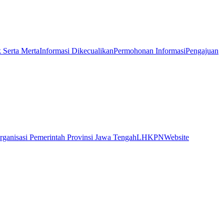
k Serta Merta
Informasi Dikecualikan
Permohonan Informasi
Pengajuan
rganisasi Pemerintah Provinsi Jawa Tengah
LHKPN
Website