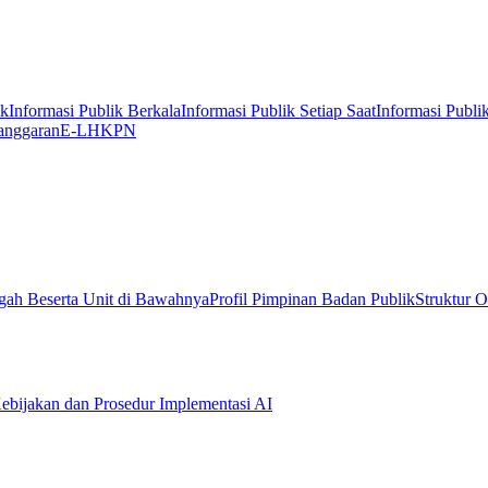
ik
Informasi Publik Berkala
Informasi Publik Setiap Saat
Informasi Publi
anggaran
E-LHKPN
gah Beserta Unit di Bawahnya
Profil Pimpinan Badan Publik
Struktur O
ebijakan dan Prosedur Implementasi AI