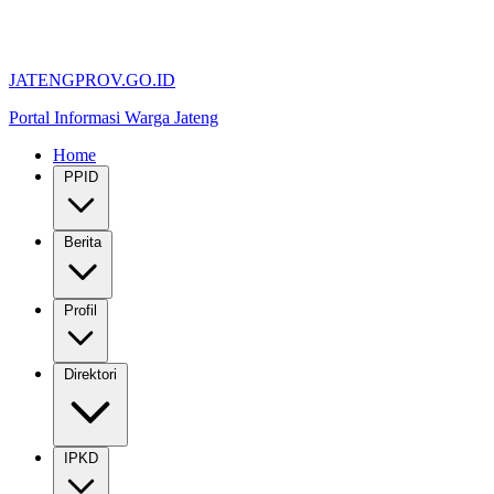
JATENGPROV.GO.ID
Portal Informasi Warga Jateng
Home
PPID
Berita
Profil
Direktori
IPKD