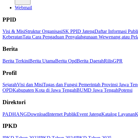
Webmail
PPID
Visi & Misi
Struktur Organisasi
SK PPID Jateng
Daftar Informasi Publ
Keberatan
Tata Cara Pengaduan Penyalahgunaan Wewenang atau Pel
Berita
Berita Terkini
Berita Utama
Berita Opd
Berita Daerah
Rilis
GPR
Profil
Sejarah
Visi dan Misi
Tugas dan Fungsi Pemerintah Provinsi Jawa Ten
OPD
Kabupaten Kota di Jawa Tengah
BUMD Jawa Tengah
Potensi
Direktori
PADHANG
Download
Internet Publik
Event Jateng
Katalog Layanan
K
IPKD
IPKD Tahun 2023
IPKD Tahun 2024
IPKD Tahun 2025