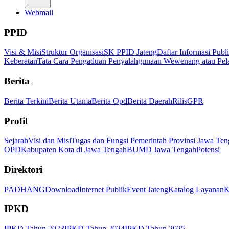
Webmail
PPID
Visi & Misi
Struktur Organisasi
SK PPID Jateng
Daftar Informasi Publ
Keberatan
Tata Cara Pengaduan Penyalahgunaan Wewenang atau Pel
Berita
Berita Terkini
Berita Utama
Berita Opd
Berita Daerah
Rilis
GPR
Profil
Sejarah
Visi dan Misi
Tugas dan Fungsi Pemerintah Provinsi Jawa Ten
OPD
Kabupaten Kota di Jawa Tengah
BUMD Jawa Tengah
Potensi
Direktori
PADHANG
Download
Internet Publik
Event Jateng
Katalog Layanan
K
IPKD
IPKD Tahun 2023
IPKD Tahun 2024
IPKD Tahun 2025