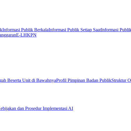
ik
Informasi Publik Berkala
Informasi Publik Setiap Saat
Informasi Publi
anggaran
E-LHKPN
gah Beserta Unit di Bawahnya
Profil Pimpinan Badan Publik
Struktur O
ebijakan dan Prosedur Implementasi AI