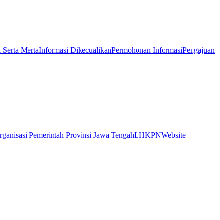
k Serta Merta
Informasi Dikecualikan
Permohonan Informasi
Pengajuan
rganisasi Pemerintah Provinsi Jawa Tengah
LHKPN
Website