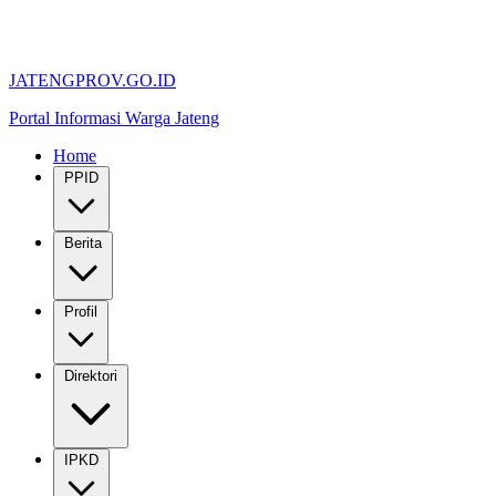
JATENGPROV.GO.ID
Portal Informasi Warga Jateng
Home
PPID
Berita
Profil
Direktori
IPKD