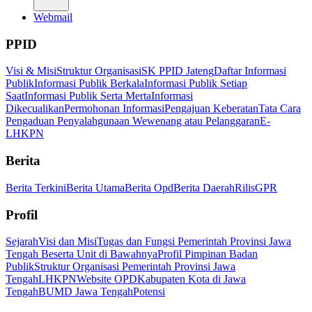
Webmail
PPID
Visi & Misi
Struktur Organisasi
SK PPID Jateng
Daftar Informasi
Publik
Informasi Publik Berkala
Informasi Publik Setiap
Saat
Informasi Publik Serta Merta
Informasi
Dikecualikan
Permohonan Informasi
Pengajuan Keberatan
Tata Cara
Pengaduan Penyalahgunaan Wewenang atau Pelanggaran
E-
LHKPN
Berita
Berita Terkini
Berita Utama
Berita Opd
Berita Daerah
Rilis
GPR
Profil
Sejarah
Visi dan Misi
Tugas dan Fungsi Pemerintah Provinsi Jawa
Tengah Beserta Unit di Bawahnya
Profil Pimpinan Badan
Publik
Struktur Organisasi Pemerintah Provinsi Jawa
Tengah
LHKPN
Website OPD
Kabupaten Kota di Jawa
Tengah
BUMD Jawa Tengah
Potensi