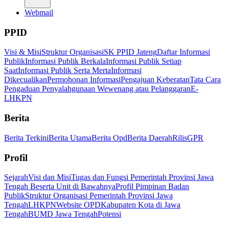
Webmail
PPID
Visi & Misi
Struktur Organisasi
SK PPID Jateng
Daftar Informasi
Publik
Informasi Publik Berkala
Informasi Publik Setiap
Saat
Informasi Publik Serta Merta
Informasi
Dikecualikan
Permohonan Informasi
Pengajuan Keberatan
Tata Cara
Pengaduan Penyalahgunaan Wewenang atau Pelanggaran
E-
LHKPN
Berita
Berita Terkini
Berita Utama
Berita Opd
Berita Daerah
Rilis
GPR
Profil
Sejarah
Visi dan Misi
Tugas dan Fungsi Pemerintah Provinsi Jawa
Tengah Beserta Unit di Bawahnya
Profil Pimpinan Badan
Publik
Struktur Organisasi Pemerintah Provinsi Jawa
Tengah
LHKPN
Website OPD
Kabupaten Kota di Jawa
Tengah
BUMD Jawa Tengah
Potensi