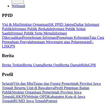
Webmail
PPID
Visi & Misi
Struktur Organisasi
SK PPID Jateng
Daftar Informasi
Publik
Informasi Publik Berkala
Informasi Publik Setiap
Saat
Informasi Publik Serta Merta
Informasi
Dikecualikan
Permohonan Informasi
Pengajuan Keberatan
Tata Cara
Pengaduan Penyalahgunaan Wewenang atau Pelanggaran
E-
LHKPN
Berita
Berita Terkini
Berita Utama
Berita Opd
Berita Daerah
Rilis
GPR
Profil
Sejarah
Visi dan Misi
Tugas dan Fungsi Pemerintah Provinsi Jawa
Tengah Beserta Unit di Bawahnya
Profil Pimpinan Badan
Publik
Struktur Organisasi Pemerintah Provinsi Jawa
Tengah
LHKPN
Website OPD
Kabupaten Kota di Jawa
Tengah
BUMD Jawa Tengah
Potensi