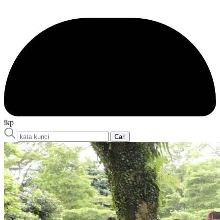
ikp
Cari