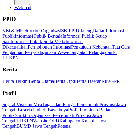
Webmail
PPID
Visi & Misi
Struktur Organisasi
SK PPID Jateng
Daftar Informasi
Publik
Informasi Publik Berkala
Informasi Publik Setiap
Saat
Informasi Publik Serta Merta
Informasi
Dikecualikan
Permohonan Informasi
Pengajuan Keberatan
Tata Cara
Pengaduan Penyalahgunaan Wewenang atau Pelanggaran
E-
LHKPN
Berita
Berita Terkini
Berita Utama
Berita Opd
Berita Daerah
Rilis
GPR
Profil
Sejarah
Visi dan Misi
Tugas dan Fungsi Pemerintah Provinsi Jawa
Tengah Beserta Unit di Bawahnya
Profil Pimpinan Badan
Publik
Struktur Organisasi Pemerintah Provinsi Jawa
Tengah
LHKPN
Website OPD
Kabupaten Kota di Jawa
Tengah
BUMD Jawa Tengah
Potensi