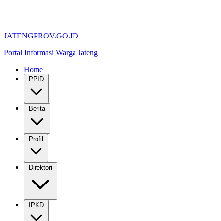
JATENGPROV.GO.ID
Portal Informasi Warga Jateng
Home
PPID
Berita
Profil
Direktori
IPKD