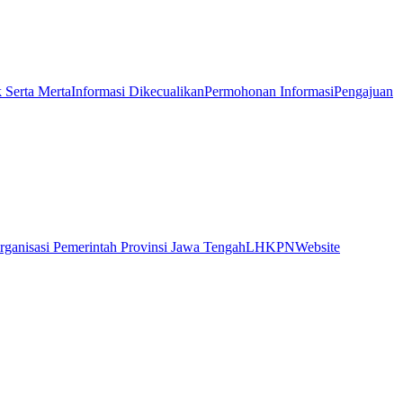
k Serta Merta
Informasi Dikecualikan
Permohonan Informasi
Pengajuan
rganisasi Pemerintah Provinsi Jawa Tengah
LHKPN
Website