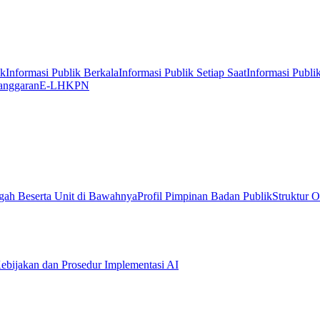
ik
Informasi Publik Berkala
Informasi Publik Setiap Saat
Informasi Publi
anggaran
E-LHKPN
gah Beserta Unit di Bawahnya
Profil Pimpinan Badan Publik
Struktur O
ebijakan dan Prosedur Implementasi AI