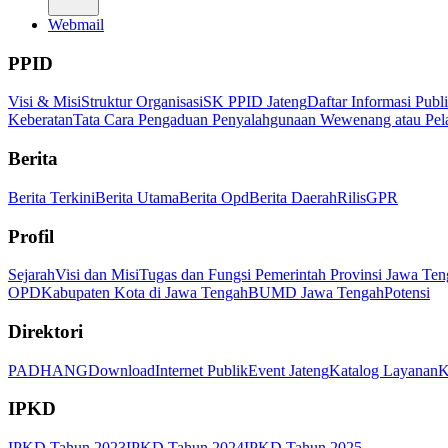
Webmail
PPID
Visi & Misi
Struktur Organisasi
SK PPID Jateng
Daftar Informasi Publ
Keberatan
Tata Cara Pengaduan Penyalahgunaan Wewenang atau Pel
Berita
Berita Terkini
Berita Utama
Berita Opd
Berita Daerah
Rilis
GPR
Profil
Sejarah
Visi dan Misi
Tugas dan Fungsi Pemerintah Provinsi Jawa Ten
OPD
Kabupaten Kota di Jawa Tengah
BUMD Jawa Tengah
Potensi
Direktori
PADHANG
Download
Internet Publik
Event Jateng
Katalog Layanan
K
IPKD
IPKD Tahun 2023
IPKD Tahun 2024
IPKD Tahun 2025