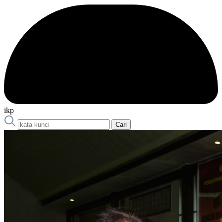
ikp
Cari