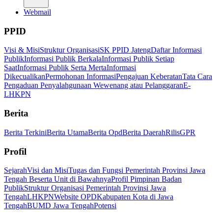
Webmail
PPID
Visi & Misi
Struktur Organisasi
SK PPID Jateng
Daftar Informasi
Publik
Informasi Publik Berkala
Informasi Publik Setiap
Saat
Informasi Publik Serta Merta
Informasi
Dikecualikan
Permohonan Informasi
Pengajuan Keberatan
Tata Cara
Pengaduan Penyalahgunaan Wewenang atau Pelanggaran
E-
LHKPN
Berita
Berita Terkini
Berita Utama
Berita Opd
Berita Daerah
Rilis
GPR
Profil
Sejarah
Visi dan Misi
Tugas dan Fungsi Pemerintah Provinsi Jawa
Tengah Beserta Unit di Bawahnya
Profil Pimpinan Badan
Publik
Struktur Organisasi Pemerintah Provinsi Jawa
Tengah
LHKPN
Website OPD
Kabupaten Kota di Jawa
Tengah
BUMD Jawa Tengah
Potensi