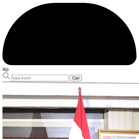
ikp
Cari