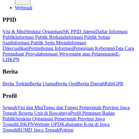
Webmail
PPID
Visi & Misi
Struktur Organisasi
SK PPID Jateng
Daftar Informasi
Publik
Informasi Publik Berkala
Informasi Publik Setiap
Saat
Informasi Publik Serta Merta
Informasi
Dikecualikan
Permohonan Informasi
Pengajuan Keberatan
Tata Cara
Pengaduan Penyalahgunaan Wewenang atau Pelanggaran
E-
LHKPN
Berita
Berita Terkini
Berita Utama
Berita Opd
Berita Daerah
Rilis
GPR
Profil
Sejarah
Visi dan Misi
Tugas dan Fungsi Pemerintah Provinsi Jawa
Tengah Beserta Unit di Bawahnya
Profil Pimpinan Badan
Publik
Struktur Organisasi Pemerintah Provinsi Jawa
Tengah
LHKPN
Website OPD
Kabupaten Kota di Jawa
Tengah
BUMD Jawa Tengah
Potensi