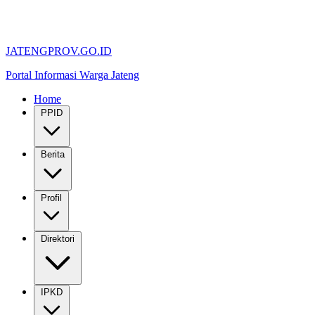
JATENGPROV.GO.ID
Portal Informasi Warga Jateng
Home
PPID
Berita
Profil
Direktori
IPKD