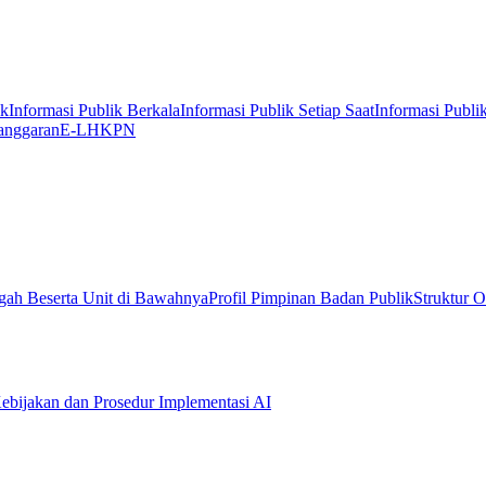
ik
Informasi Publik Berkala
Informasi Publik Setiap Saat
Informasi Publi
anggaran
E-LHKPN
gah Beserta Unit di Bawahnya
Profil Pimpinan Badan Publik
Struktur O
ebijakan dan Prosedur Implementasi AI