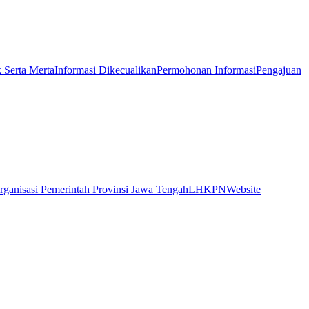
k Serta Merta
Informasi Dikecualikan
Permohonan Informasi
Pengajuan
rganisasi Pemerintah Provinsi Jawa Tengah
LHKPN
Website