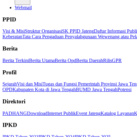
Webmail
PPID
Visi & Misi
Struktur Organisasi
SK PPID Jateng
Daftar Informasi Publ
Keberatan
Tata Cara Pengaduan Penyalahgunaan Wewenang atau Pel
Berita
Berita Terkini
Berita Utama
Berita Opd
Berita Daerah
Rilis
GPR
Profil
Sejarah
Visi dan Misi
Tugas dan Fungsi Pemerintah Provinsi Jawa Ten
OPD
Kabupaten Kota di Jawa Tengah
BUMD Jawa Tengah
Potensi
Direktori
PADHANG
Download
Internet Publik
Event Jateng
Katalog Layanan
K
IPKD
IPKD Tahun 2023
IPKD Tahun 2024
IPKD Tahun 2025