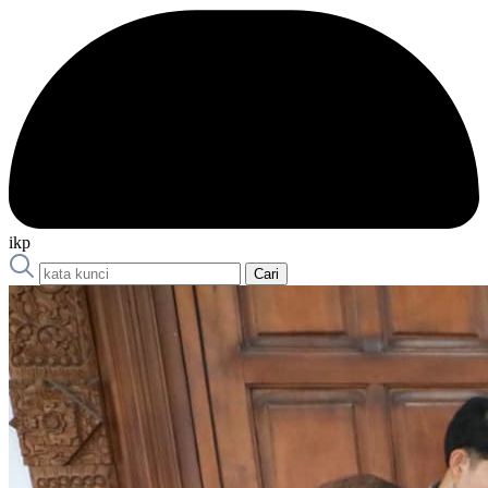
ikp
Cari