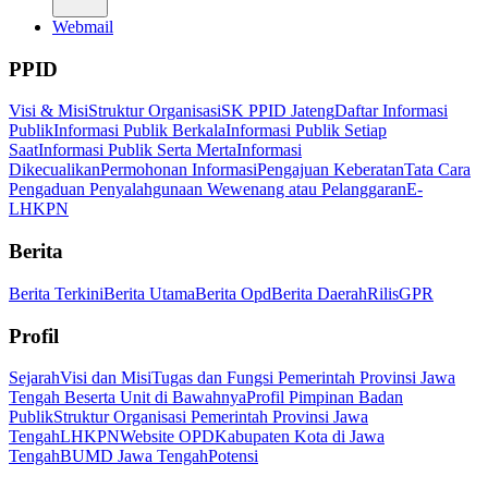
Webmail
PPID
Visi & Misi
Struktur Organisasi
SK PPID Jateng
Daftar Informasi
Publik
Informasi Publik Berkala
Informasi Publik Setiap
Saat
Informasi Publik Serta Merta
Informasi
Dikecualikan
Permohonan Informasi
Pengajuan Keberatan
Tata Cara
Pengaduan Penyalahgunaan Wewenang atau Pelanggaran
E-
LHKPN
Berita
Berita Terkini
Berita Utama
Berita Opd
Berita Daerah
Rilis
GPR
Profil
Sejarah
Visi dan Misi
Tugas dan Fungsi Pemerintah Provinsi Jawa
Tengah Beserta Unit di Bawahnya
Profil Pimpinan Badan
Publik
Struktur Organisasi Pemerintah Provinsi Jawa
Tengah
LHKPN
Website OPD
Kabupaten Kota di Jawa
Tengah
BUMD Jawa Tengah
Potensi