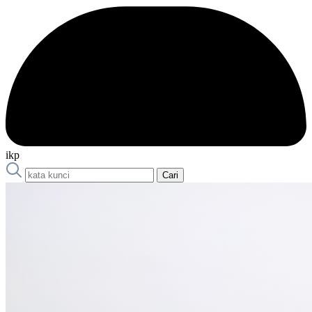
ikp
Cari