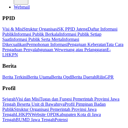
Webmail
PPID
Visi & Misi
Struktur Organisasi
SK PPID Jateng
Daftar Informasi
Publik
Informasi Publik Berkala
Informasi Publik Setiap
Saat
Informasi Publik Serta Merta
Informasi
Dikecualikan
Permohonan Informasi
Pengajuan Keberatan
Tata Cara
Pengaduan Penyalahgunaan Wewenang atau Pelanggaran
E-
LHKPN
Berita
Berita Terkini
Berita Utama
Berita Opd
Berita Daerah
Rilis
GPR
Profil
Sejarah
Visi dan Misi
Tugas dan Fungsi Pemerintah Provinsi Jawa
Tengah Beserta Unit di Bawahnya
Profil Pimpinan Badan
Publik
Struktur Organisasi Pemerintah Provinsi Jawa
Tengah
LHKPN
Website OPD
Kabupaten Kota di Jawa
Tengah
BUMD Jawa Tengah
Potensi