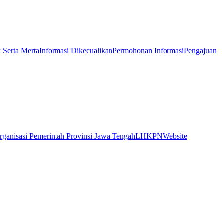
k Serta Merta
Informasi Dikecualikan
Permohonan Informasi
Pengajuan
rganisasi Pemerintah Provinsi Jawa Tengah
LHKPN
Website