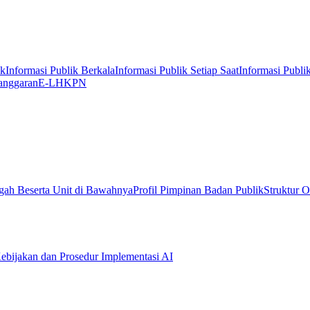
ik
Informasi Publik Berkala
Informasi Publik Setiap Saat
Informasi Publi
anggaran
E-LHKPN
gah Beserta Unit di Bawahnya
Profil Pimpinan Badan Publik
Struktur O
ebijakan dan Prosedur Implementasi AI