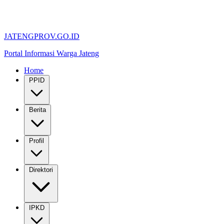
JATENGPROV.GO.ID
Portal Informasi Warga Jateng
Home
PPID
Berita
Profil
Direktori
IPKD