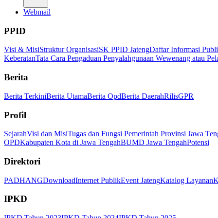
Webmail
PPID
Visi & Misi
Struktur Organisasi
SK PPID Jateng
Daftar Informasi Publ
Keberatan
Tata Cara Pengaduan Penyalahgunaan Wewenang atau Pel
Berita
Berita Terkini
Berita Utama
Berita Opd
Berita Daerah
Rilis
GPR
Profil
Sejarah
Visi dan Misi
Tugas dan Fungsi Pemerintah Provinsi Jawa Ten
OPD
Kabupaten Kota di Jawa Tengah
BUMD Jawa Tengah
Potensi
Direktori
PADHANG
Download
Internet Publik
Event Jateng
Katalog Layanan
K
IPKD
IPKD Tahun 2023
IPKD Tahun 2024
IPKD Tahun 2025