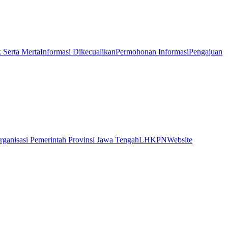
k Serta Merta
Informasi Dikecualikan
Permohonan Informasi
Pengajuan
rganisasi Pemerintah Provinsi Jawa Tengah
LHKPN
Website