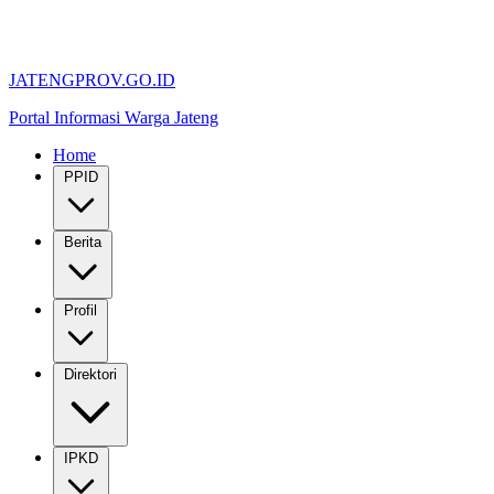
JATENGPROV.GO.ID
Portal Informasi Warga Jateng
Home
PPID
Berita
Profil
Direktori
IPKD