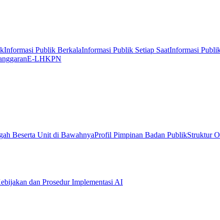
ik
Informasi Publik Berkala
Informasi Publik Setiap Saat
Informasi Publi
anggaran
E-LHKPN
gah Beserta Unit di Bawahnya
Profil Pimpinan Badan Publik
Struktur O
ebijakan dan Prosedur Implementasi AI