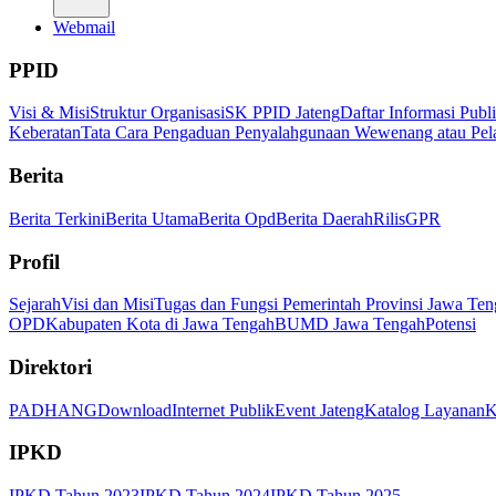
Webmail
PPID
Visi & Misi
Struktur Organisasi
SK PPID Jateng
Daftar Informasi Publ
Keberatan
Tata Cara Pengaduan Penyalahgunaan Wewenang atau Pel
Berita
Berita Terkini
Berita Utama
Berita Opd
Berita Daerah
Rilis
GPR
Profil
Sejarah
Visi dan Misi
Tugas dan Fungsi Pemerintah Provinsi Jawa Ten
OPD
Kabupaten Kota di Jawa Tengah
BUMD Jawa Tengah
Potensi
Direktori
PADHANG
Download
Internet Publik
Event Jateng
Katalog Layanan
K
IPKD
IPKD Tahun 2023
IPKD Tahun 2024
IPKD Tahun 2025