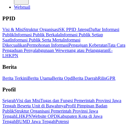
Webmail
PPID
Visi & Misi
Struktur Organisasi
SK PPID Jateng
Daftar Informasi
Publik
Informasi Publik Berkala
Informasi Publik Setiap
Saat
Informasi Publik Serta Merta
Informasi
Dikecualikan
Permohonan Informasi
Pengajuan Keberatan
Tata Cara
Pengaduan Penyalahgunaan Wewenang atau Pelanggaran
E-
LHKPN
Berita
Berita Terkini
Berita Utama
Berita Opd
Berita Daerah
Rilis
GPR
Profil
Sejarah
Visi dan Misi
Tugas dan Fungsi Pemerintah Provinsi Jawa
Tengah Beserta Unit di Bawahnya
Profil Pimpinan Badan
Publik
Struktur Organisasi Pemerintah Provinsi Jawa
Tengah
LHKPN
Website OPD
Kabupaten Kota di Jawa
Tengah
BUMD Jawa Tengah
Potensi