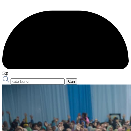
ikp
Cari