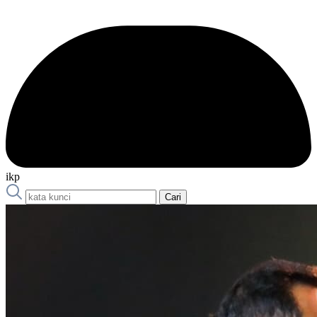
ikp
Cari