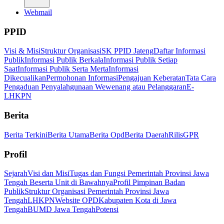
Webmail
PPID
Visi & Misi
Struktur Organisasi
SK PPID Jateng
Daftar Informasi
Publik
Informasi Publik Berkala
Informasi Publik Setiap
Saat
Informasi Publik Serta Merta
Informasi
Dikecualikan
Permohonan Informasi
Pengajuan Keberatan
Tata Cara
Pengaduan Penyalahgunaan Wewenang atau Pelanggaran
E-
LHKPN
Berita
Berita Terkini
Berita Utama
Berita Opd
Berita Daerah
Rilis
GPR
Profil
Sejarah
Visi dan Misi
Tugas dan Fungsi Pemerintah Provinsi Jawa
Tengah Beserta Unit di Bawahnya
Profil Pimpinan Badan
Publik
Struktur Organisasi Pemerintah Provinsi Jawa
Tengah
LHKPN
Website OPD
Kabupaten Kota di Jawa
Tengah
BUMD Jawa Tengah
Potensi