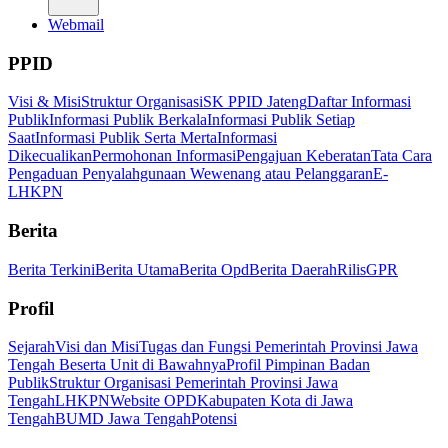
Webmail
PPID
Visi & Misi
Struktur Organisasi
SK PPID Jateng
Daftar Informasi
Publik
Informasi Publik Berkala
Informasi Publik Setiap
Saat
Informasi Publik Serta Merta
Informasi
Dikecualikan
Permohonan Informasi
Pengajuan Keberatan
Tata Cara
Pengaduan Penyalahgunaan Wewenang atau Pelanggaran
E-
LHKPN
Berita
Berita Terkini
Berita Utama
Berita Opd
Berita Daerah
Rilis
GPR
Profil
Sejarah
Visi dan Misi
Tugas dan Fungsi Pemerintah Provinsi Jawa
Tengah Beserta Unit di Bawahnya
Profil Pimpinan Badan
Publik
Struktur Organisasi Pemerintah Provinsi Jawa
Tengah
LHKPN
Website OPD
Kabupaten Kota di Jawa
Tengah
BUMD Jawa Tengah
Potensi