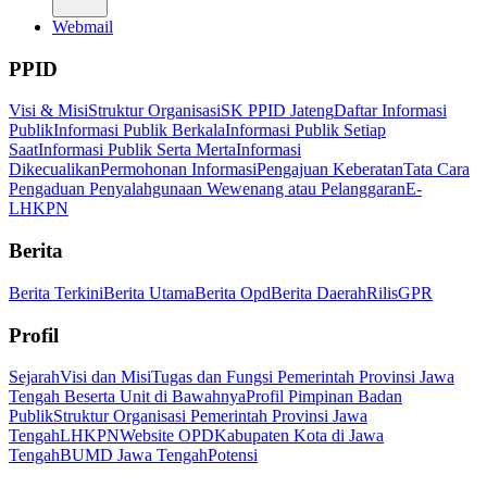
Webmail
PPID
Visi & Misi
Struktur Organisasi
SK PPID Jateng
Daftar Informasi
Publik
Informasi Publik Berkala
Informasi Publik Setiap
Saat
Informasi Publik Serta Merta
Informasi
Dikecualikan
Permohonan Informasi
Pengajuan Keberatan
Tata Cara
Pengaduan Penyalahgunaan Wewenang atau Pelanggaran
E-
LHKPN
Berita
Berita Terkini
Berita Utama
Berita Opd
Berita Daerah
Rilis
GPR
Profil
Sejarah
Visi dan Misi
Tugas dan Fungsi Pemerintah Provinsi Jawa
Tengah Beserta Unit di Bawahnya
Profil Pimpinan Badan
Publik
Struktur Organisasi Pemerintah Provinsi Jawa
Tengah
LHKPN
Website OPD
Kabupaten Kota di Jawa
Tengah
BUMD Jawa Tengah
Potensi