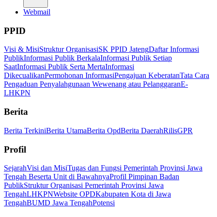
Webmail
PPID
Visi & Misi
Struktur Organisasi
SK PPID Jateng
Daftar Informasi
Publik
Informasi Publik Berkala
Informasi Publik Setiap
Saat
Informasi Publik Serta Merta
Informasi
Dikecualikan
Permohonan Informasi
Pengajuan Keberatan
Tata Cara
Pengaduan Penyalahgunaan Wewenang atau Pelanggaran
E-
LHKPN
Berita
Berita Terkini
Berita Utama
Berita Opd
Berita Daerah
Rilis
GPR
Profil
Sejarah
Visi dan Misi
Tugas dan Fungsi Pemerintah Provinsi Jawa
Tengah Beserta Unit di Bawahnya
Profil Pimpinan Badan
Publik
Struktur Organisasi Pemerintah Provinsi Jawa
Tengah
LHKPN
Website OPD
Kabupaten Kota di Jawa
Tengah
BUMD Jawa Tengah
Potensi