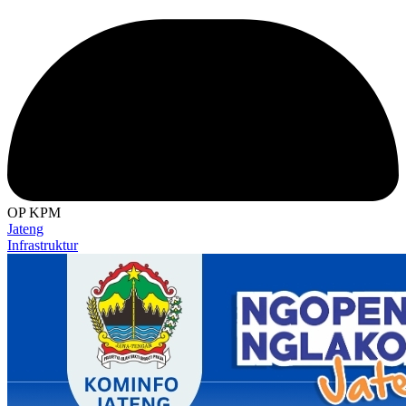
OP KPM
Jateng
Infrastruktur