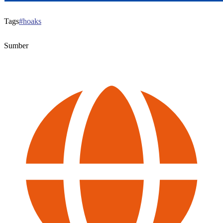
Tags
#hoaks
Sumber