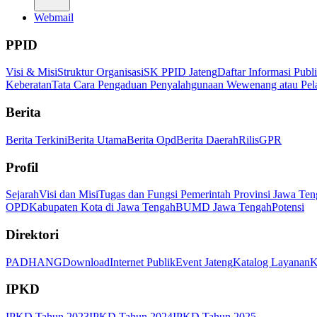
Webmail
PPID
Visi & Misi
Struktur Organisasi
SK PPID Jateng
Daftar Informasi Publ
Keberatan
Tata Cara Pengaduan Penyalahgunaan Wewenang atau Pel
Berita
Berita Terkini
Berita Utama
Berita Opd
Berita Daerah
Rilis
GPR
Profil
Sejarah
Visi dan Misi
Tugas dan Fungsi Pemerintah Provinsi Jawa Ten
OPD
Kabupaten Kota di Jawa Tengah
BUMD Jawa Tengah
Potensi
Direktori
PADHANG
Download
Internet Publik
Event Jateng
Katalog Layanan
K
IPKD
IPKD Tahun 2023
IPKD Tahun 2024
IPKD Tahun 2025