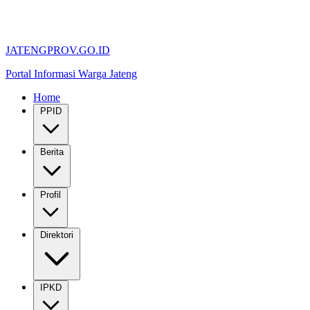
JATENGPROV.GO.ID
Portal Informasi Warga Jateng
Home
PPID
Berita
Profil
Direktori
IPKD