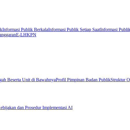
ik
Informasi Publik Berkala
Informasi Publik Setiap Saat
Informasi Publi
anggaran
E-LHKPN
gah Beserta Unit di Bawahnya
Profil Pimpinan Badan Publik
Struktur O
ebijakan dan Prosedur Implementasi AI