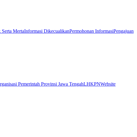
k Serta Merta
Informasi Dikecualikan
Permohonan Informasi
Pengajuan
rganisasi Pemerintah Provinsi Jawa Tengah
LHKPN
Website