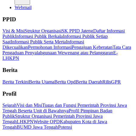
Webmail
PPID
Visi & Misi
Struktur Organisasi
SK PPID Jateng
Daftar Informasi
Publik
Informasi Publik Berkala
Informasi Publik Setiap
Saat
Informasi Publik Serta Merta
Informasi
Dikecualikan
Permohonan Informasi
Pengajuan Keberatan
Tata Cara
Pengaduan Penyalahgunaan Wewenang atau Pelanggaran
E-
LHKPN
Berita
Berita Terkini
Berita Utama
Berita Opd
Berita Daerah
Rilis
GPR
Profil
Sejarah
Visi dan Misi
Tugas dan Fungsi Pemerintah Provinsi Jawa
Tengah Beserta Unit di Bawahnya
Profil Pimpinan Badan
Publik
Struktur Organisasi Pemerintah Provinsi Jawa
Tengah
LHKPN
Website OPD
Kabupaten Kota di Jawa
Tengah
BUMD Jawa Tengah
Potensi