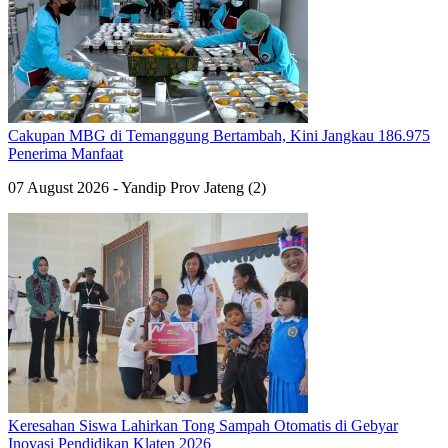
Cakupan MBG di Temanggung Bertambah, Kini Jangkau 186.975
Penerima Manfaat
07 August 2026 - Yandip Prov Jateng (2)
Keresahan Siswa Lahirkan Tong Sampah Otomatis di Gebyar
Inovasi Pendidikan Klaten 2026