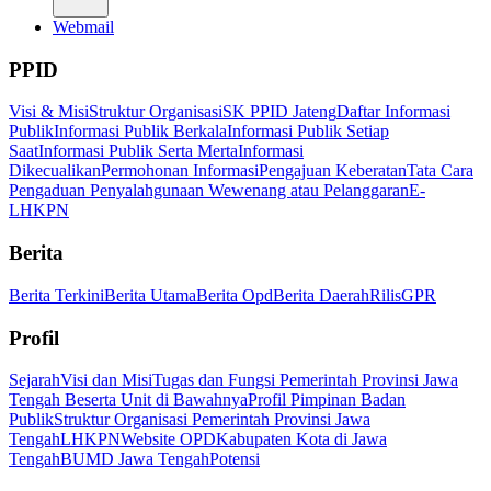
Webmail
PPID
Visi & Misi
Struktur Organisasi
SK PPID Jateng
Daftar Informasi
Publik
Informasi Publik Berkala
Informasi Publik Setiap
Saat
Informasi Publik Serta Merta
Informasi
Dikecualikan
Permohonan Informasi
Pengajuan Keberatan
Tata Cara
Pengaduan Penyalahgunaan Wewenang atau Pelanggaran
E-
LHKPN
Berita
Berita Terkini
Berita Utama
Berita Opd
Berita Daerah
Rilis
GPR
Profil
Sejarah
Visi dan Misi
Tugas dan Fungsi Pemerintah Provinsi Jawa
Tengah Beserta Unit di Bawahnya
Profil Pimpinan Badan
Publik
Struktur Organisasi Pemerintah Provinsi Jawa
Tengah
LHKPN
Website OPD
Kabupaten Kota di Jawa
Tengah
BUMD Jawa Tengah
Potensi