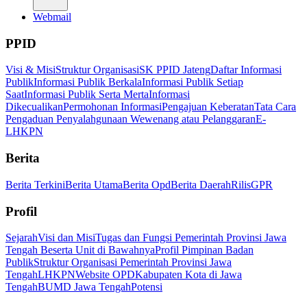
Webmail
PPID
Visi & Misi
Struktur Organisasi
SK PPID Jateng
Daftar Informasi
Publik
Informasi Publik Berkala
Informasi Publik Setiap
Saat
Informasi Publik Serta Merta
Informasi
Dikecualikan
Permohonan Informasi
Pengajuan Keberatan
Tata Cara
Pengaduan Penyalahgunaan Wewenang atau Pelanggaran
E-
LHKPN
Berita
Berita Terkini
Berita Utama
Berita Opd
Berita Daerah
Rilis
GPR
Profil
Sejarah
Visi dan Misi
Tugas dan Fungsi Pemerintah Provinsi Jawa
Tengah Beserta Unit di Bawahnya
Profil Pimpinan Badan
Publik
Struktur Organisasi Pemerintah Provinsi Jawa
Tengah
LHKPN
Website OPD
Kabupaten Kota di Jawa
Tengah
BUMD Jawa Tengah
Potensi