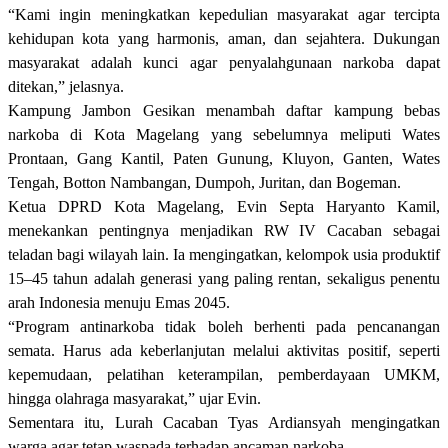
“Kami ingin meningkatkan kepedulian masyarakat agar tercipta
kehidupan kota yang harmonis, aman, dan sejahtera. Dukungan
masyarakat adalah kunci agar penyalahgunaan narkoba dapat
ditekan,” jelasnya.
Kampung Jambon Gesikan menambah daftar kampung bebas
narkoba di Kota Magelang yang sebelumnya meliputi Wates
Prontaan, Gang Kantil, Paten Gunung, Kluyon, Ganten, Wates
Tengah, Botton Nambangan, Dumpoh, Juritan, dan Bogeman.
Ketua DPRD Kota Magelang, Evin Septa Haryanto Kamil,
menekankan pentingnya menjadikan RW IV Cacaban sebagai
teladan bagi wilayah lain. Ia mengingatkan, kelompok usia produktif
15–45 tahun adalah generasi yang paling rentan, sekaligus penentu
arah Indonesia menuju Emas 2045.
“Program antinarkoba tidak boleh berhenti pada pencanangan
semata. Harus ada keberlanjutan melalui aktivitas positif, seperti
kepemudaan, pelatihan keterampilan, pemberdayaan UMKM,
hingga olahraga masyarakat,” ujar Evin.
Sementara itu, Lurah Cacaban Tyas Ardiansyah mengingatkan
warga agar tetap waspada terhadap ancaman narkoba.