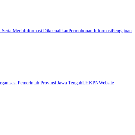
k Serta Merta
Informasi Dikecualikan
Permohonan Informasi
Pengajuan
rganisasi Pemerintah Provinsi Jawa Tengah
LHKPN
Website