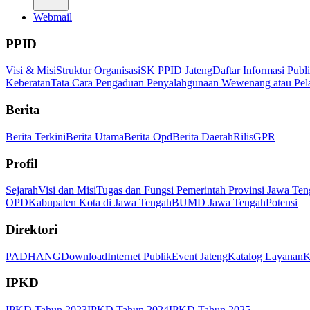
Webmail
PPID
Visi & Misi
Struktur Organisasi
SK PPID Jateng
Daftar Informasi Publ
Keberatan
Tata Cara Pengaduan Penyalahgunaan Wewenang atau Pel
Berita
Berita Terkini
Berita Utama
Berita Opd
Berita Daerah
Rilis
GPR
Profil
Sejarah
Visi dan Misi
Tugas dan Fungsi Pemerintah Provinsi Jawa Ten
OPD
Kabupaten Kota di Jawa Tengah
BUMD Jawa Tengah
Potensi
Direktori
PADHANG
Download
Internet Publik
Event Jateng
Katalog Layanan
K
IPKD
IPKD Tahun 2023
IPKD Tahun 2024
IPKD Tahun 2025