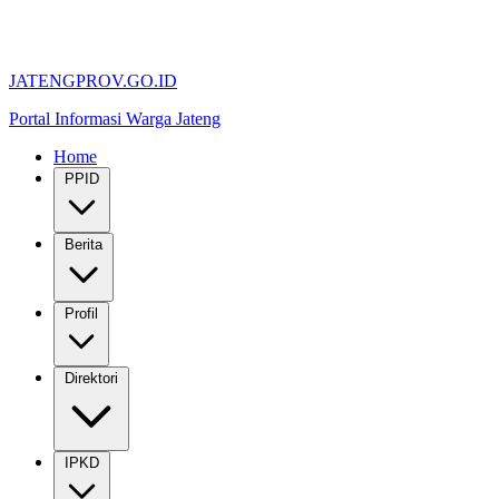
JATENGPROV.GO.ID
Portal Informasi Warga Jateng
Home
PPID
Berita
Profil
Direktori
IPKD