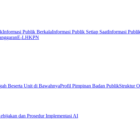
ik
Informasi Publik Berkala
Informasi Publik Setiap Saat
Informasi Publi
anggaran
E-LHKPN
gah Beserta Unit di Bawahnya
Profil Pimpinan Badan Publik
Struktur O
ebijakan dan Prosedur Implementasi AI