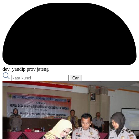
dev_yandip prov jateng
Cari