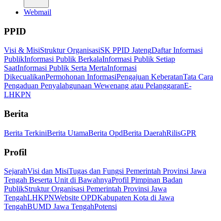
Webmail
PPID
Visi & Misi
Struktur Organisasi
SK PPID Jateng
Daftar Informasi
Publik
Informasi Publik Berkala
Informasi Publik Setiap
Saat
Informasi Publik Serta Merta
Informasi
Dikecualikan
Permohonan Informasi
Pengajuan Keberatan
Tata Cara
Pengaduan Penyalahgunaan Wewenang atau Pelanggaran
E-
LHKPN
Berita
Berita Terkini
Berita Utama
Berita Opd
Berita Daerah
Rilis
GPR
Profil
Sejarah
Visi dan Misi
Tugas dan Fungsi Pemerintah Provinsi Jawa
Tengah Beserta Unit di Bawahnya
Profil Pimpinan Badan
Publik
Struktur Organisasi Pemerintah Provinsi Jawa
Tengah
LHKPN
Website OPD
Kabupaten Kota di Jawa
Tengah
BUMD Jawa Tengah
Potensi