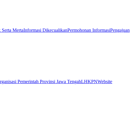
k Serta Merta
Informasi Dikecualikan
Permohonan Informasi
Pengajuan
rganisasi Pemerintah Provinsi Jawa Tengah
LHKPN
Website