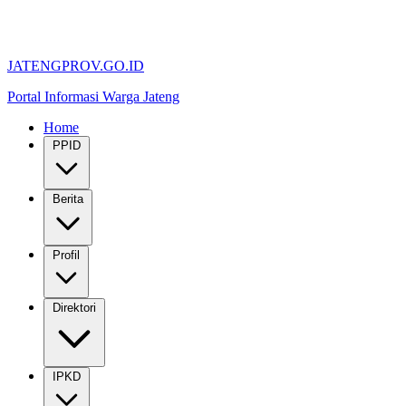
JATENGPROV.GO.ID
Portal Informasi Warga Jateng
Home
PPID
Berita
Profil
Direktori
IPKD