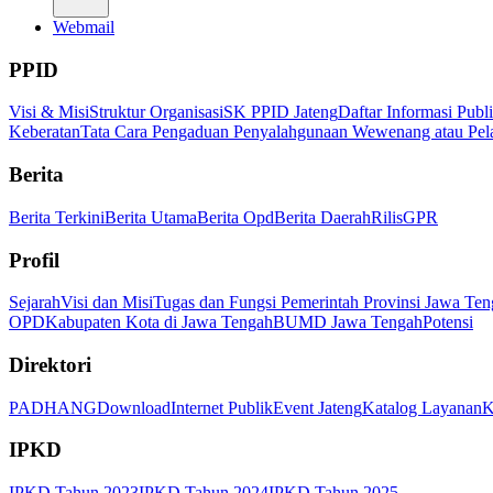
Webmail
PPID
Visi & Misi
Struktur Organisasi
SK PPID Jateng
Daftar Informasi Publ
Keberatan
Tata Cara Pengaduan Penyalahgunaan Wewenang atau Pel
Berita
Berita Terkini
Berita Utama
Berita Opd
Berita Daerah
Rilis
GPR
Profil
Sejarah
Visi dan Misi
Tugas dan Fungsi Pemerintah Provinsi Jawa Ten
OPD
Kabupaten Kota di Jawa Tengah
BUMD Jawa Tengah
Potensi
Direktori
PADHANG
Download
Internet Publik
Event Jateng
Katalog Layanan
K
IPKD
IPKD Tahun 2023
IPKD Tahun 2024
IPKD Tahun 2025