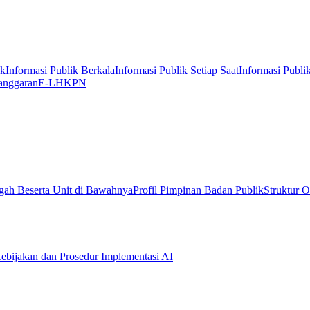
ik
Informasi Publik Berkala
Informasi Publik Setiap Saat
Informasi Publi
anggaran
E-LHKPN
gah Beserta Unit di Bawahnya
Profil Pimpinan Badan Publik
Struktur O
ebijakan dan Prosedur Implementasi AI