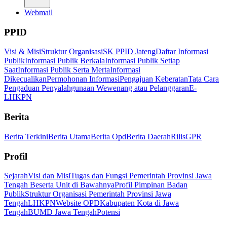
Webmail
PPID
Visi & Misi
Struktur Organisasi
SK PPID Jateng
Daftar Informasi
Publik
Informasi Publik Berkala
Informasi Publik Setiap
Saat
Informasi Publik Serta Merta
Informasi
Dikecualikan
Permohonan Informasi
Pengajuan Keberatan
Tata Cara
Pengaduan Penyalahgunaan Wewenang atau Pelanggaran
E-
LHKPN
Berita
Berita Terkini
Berita Utama
Berita Opd
Berita Daerah
Rilis
GPR
Profil
Sejarah
Visi dan Misi
Tugas dan Fungsi Pemerintah Provinsi Jawa
Tengah Beserta Unit di Bawahnya
Profil Pimpinan Badan
Publik
Struktur Organisasi Pemerintah Provinsi Jawa
Tengah
LHKPN
Website OPD
Kabupaten Kota di Jawa
Tengah
BUMD Jawa Tengah
Potensi