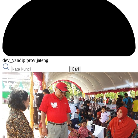
dev_yandip prov jateng
Cari